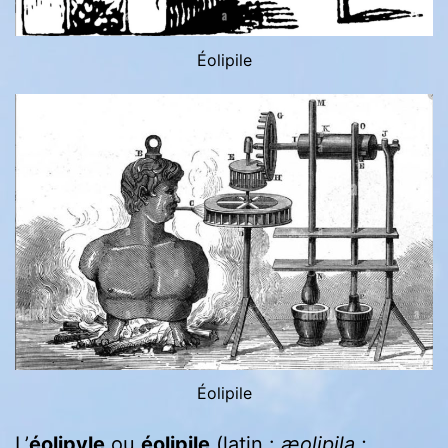
Éolipile
Éolipile
L’
éolipyle
ou
éolipile
(latin :
æolipila
;